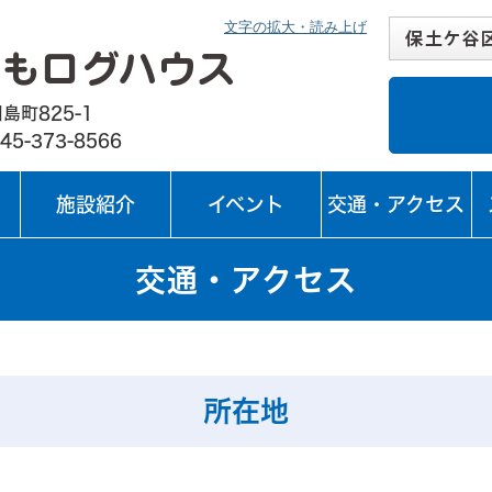
文字の拡大・読み上げ
保土ケ谷
横浜市ほ
横浜市西
横浜市初
横浜市今
桜ケ丘コ
上菅田笹
川島町公
瀬戸ケ谷
帷子小学
くぬぎ台
上菅田笹
峯小学校
＜閉館＞
島町825-1
45-373-8566
施設紹介
イベント
交通・アクセス
交通・アクセス
所在地