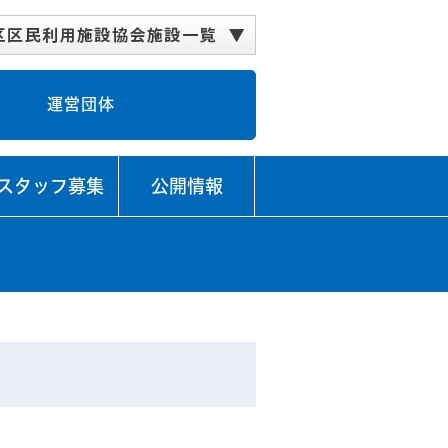
公会堂
どがや地区センター
谷地区センター
音が丘地区センター
井地区センター
ミュニティハウス
の丘コミュニティハウス
園こどもログハウス
スポーツ会館
校コミュニティハウス
小学校コミュニティハウス
の丘小学校コミュニティハウス
コミュニティハウス＜閉館＞
運営団体
スタッフ募集
公開情報